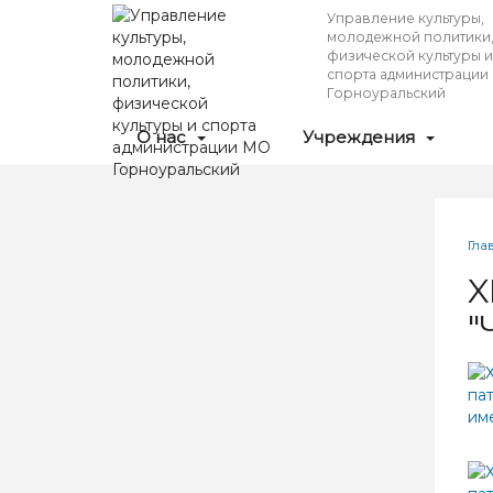
Перейти
Управление культуры,
к
молодежной политики
основному
физической культуры и
спорта администрации
содержанию
Горноуральский
О нас
Учреждения
Вы
Гла
зд
X
"