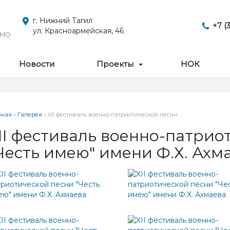
,
г. Нижний Тагил
+7 (
ул. Красноармейская, 46
 МО
Новости
Проекты
НОК
вная
»
Галерея
»
XII фестиваль военно-патриотической песни ...
есь
II фестиваль военно-патрио
Честь имею" имени Ф.Х. Ахм