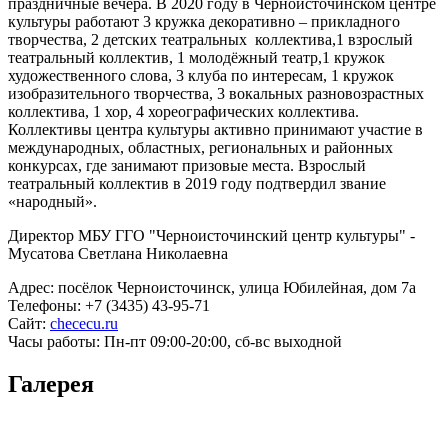
праздничные вечера. В 2020 году в Черноисточинском центре
культуры работают 3 кружка декоративно – прикладного
творчества, 2 детских театральных коллектива,1 взрослый
театральный коллектив, 1 молодёжный театр,1 кружок
художественного слова, 3 клуба по интересам, 1 кружок
изобразительного творчества, 3 вокальных разновозрастных
коллектива, 1 хор, 4 хореографических коллектива.
Коллективы центра культуры активно принимают участие в
международных, областных, региональных и районных
конкурсах, где занимают призовые места. Взрослый
театральный коллектив в 2019 году подтвердил звание
«народный».
Директор МБУ ГГО "Черноисточинский центр культуры" -
Мусатова Светлана Николаевна
Адрес: посёлок Черноисточинск, улица Юбилейная, дом 7а
Телефоны: +7 (3435) 43-95-71
Сайт:
chececu.ru
Часы работы: Пн-пт 09:00-20:00, сб-вс выходной
Галерея