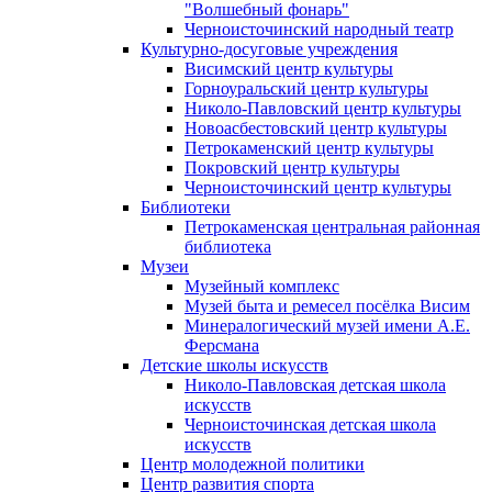
"Волшебный фонарь"
Черноисточинский народный театр
Культурно-досуговые учреждения
Висимский центр культуры
Горноуральский центр культуры
Николо-Павловский центр культуры
Новоасбестовский центр культуры
Петрокаменский центр культуры
Покровский центр культуры
Черноисточинский центр культуры
Библиотеки
Петрокаменская центральная районная
библиотека
Музеи
Музейный комплекс
Музей быта и ремесел посёлка Висим
Минералогический музей имени А.Е.
Ферсмана
Детские школы искусств
Николо-Павловская детская школа
искусств
Черноисточинская детская школа
искусств
Центр молодежной политики
Центр развития спорта