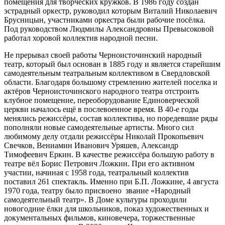
помещения для творческих кружков. В 1986 году создан
эстрадный оркестр, руководил которым Виталий Николаевич
Брусницын, участниками оркестра были рабочие посёлка.
Под руководством Людмилы Александровны Превысоковой
работал хоровой коллектив народной песни.
Не прерывал своей работы Черноисточинский народный
театр, который был основан в 1885 году и является старейшим
самодеятельным театральным коллективом в Свердловской
области. Благодаря большому стремлению жителей поселка и
актёров Черноисточинского народного театра отстроить
клубное помещение, переоборудование Единоверческой
церкви началось ещё в послевоенное время. В 40-е годы
менялись режиссёры, состав коллектива, но поредевшие ряды
пополняли новые самодеятельные артисты. Много сил
любимому делу отдали режиссёры Николай Прокопьевич
Свечков, Вениамин Иванович Уряшев, Александр
Тимофеевич Еркин. В качестве режиссёра большую работу в
театре вёл Борис Петрович Ложкин. При его активном
участии, начиная с 1958 года, театральный коллектив
поставил 261 спектакль. Именно при Б.П. Ложкине, 4 августа
1970 года, театру было присвоено звание «Народный
самодеятельный театр». В Доме культуры проходили
новогодние ёлки для школьников, показ художественных и
документальных фильмов, киновечера, торжественные