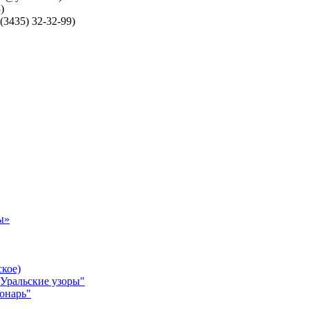
)
(3435) 32-32-99)
ы»
ское)
"Уральские узоры"
онарь"