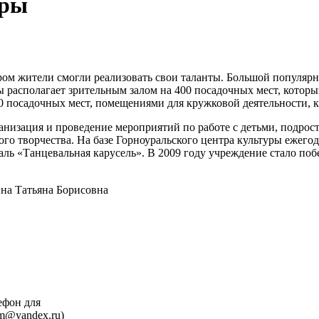
уры
ром жители смогли реализовать свои таланты. Большой популярно
ы располагает зрительным залом на 400 посадочных мест, котор
00 посадочных мест, помещениями для кружковой деятельности, 
анизация и проведение мероприятий по работе с детьми, подрос
го творчества. На базе Горноуральского центра культуры ежег
ль «Танцевальная карусель». В 2009 году учреждение стало по
на Татьяна Борисовна
ефон для
om@yandex.ru)