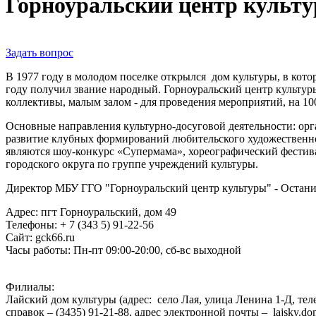
Горноуральский центр культ
Задать вопрос
В 1977 году в молодом поселке открылся дом культуры, в кото
году получил звание народный. Горноуральский центр культур
коллективы, малым залом - для проведения мероприятий, на 1
Основные направления культурно-досуговой деятельности: орг
развитие клубных формирований любительского художественно
являются шоу-конкурс «Супермама», хореографический фестива
городского округа по группе учреждений культуры.
Директор МБУ ГГО "Горноуральский центр культуры" - Остани
Адрес: пгт Горноуральский, дом 49
Телефоны: + 7 (343 5) 91-22-56
Сайт: gck66.ru
Часы работы: Пн-пт 09:00-20:00, сб-вс выходной
Филиалы:
Лайский дом культуры (адрес: село Лая, улица Ленина 1-Д, тел
справок – (3435) 91-21-88, адрес электронной почты – lajsky.d