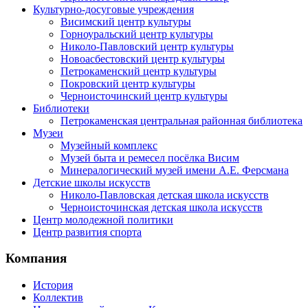
Культурно-досуговые учреждения
Висимский центр культуры
Горноуральский центр культуры
Николо-Павловский центр культуры
Новоасбестовский центр культуры
Петрокаменский центр культуры
Покровский центр культуры
Черноисточинский центр культуры
Библиотеки
Петрокаменская центральная районная библиотека
Музеи
Музейный комплекс
Музей быта и ремесел посёлка Висим
Минералогический музей имени А.Е. Ферсмана
Детские школы искусств
Николо-Павловская детская школа искусств
Черноисточинская детская школа искусств
Центр молодежной политики
Центр развития спорта
Компания
История
Коллектив