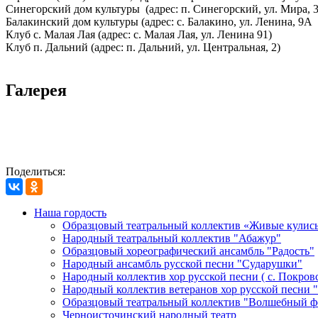
Синегорский дом культуры (адрес: п. Синегорский, ул. Мира, 3
Балакинский дом культуры (адрес: с. Балакино, ул. Ленина, 9А 
Клуб с. Малая Лая (адрес: с. Малая Лая, ул. Ленина 91)
Клуб п. Дальний (адрес: п. Дальний, ул. Центральная, 2)
Галерея
Поделиться:
Наша гордость
Образцовый театральный коллектив «Живые кулис
Народный театральный коллектив "Абажур"
Образцовый хореографический ансамбль "Радость"
Народный ансамбль русской песни "Сударушки"
Народный коллектив хор русской песни ( с. Покров
Народный коллектив ветеранов хор русской песни 
Образцовый театральный коллектив "Волшебный ф
Черноисточинский народный театр