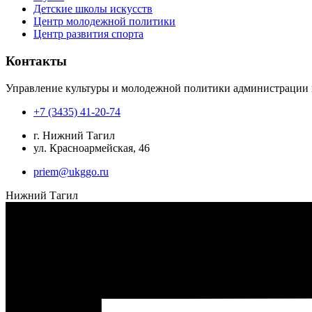
Детские школы искусств
Центр молодежной политики
Центр развития спорта
Контакты
Управление культуры и молодежной политики администрации 
+7 (3435) 41-20-74
г. Нижний Тагил
ул. Красноармейская, 46
priem@ukggo.ru
Нижний Тагил