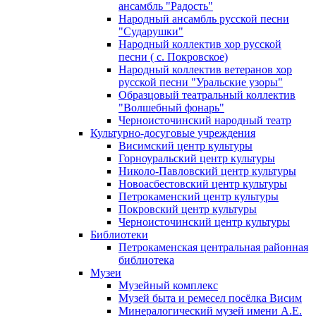
ансамбль "Радость"
Народный ансамбль русской песни
"Сударушки"
Народный коллектив хор русской
песни ( с. Покровское)
Народный коллектив ветеранов хор
русской песни "Уральские узоры"
Образцовый театральный коллектив
"Волшебный фонарь"
Черноисточинский народный театр
Культурно-досуговые учреждения
Висимский центр культуры
Горноуральский центр культуры
Николо-Павловский центр культуры
Новоасбестовский центр культуры
Петрокаменский центр культуры
Покровский центр культуры
Черноисточинский центр культуры
Библиотеки
Петрокаменская центральная районная
библиотека
Музеи
Музейный комплекс
Музей быта и ремесел посёлка Висим
Минералогический музей имени А.Е.