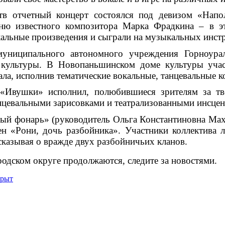
ств отчетный концерт состоялся под девизом
«Напо
сню известного композитора Марка Фрадкина – в эт
альные произведения и сыграли на музыкальных инст
муниципального автономного учреждения Горноурал
культуры. В Новопаньшинском доме культуры участ
ала, исполнив тематические вокальные, танцевальные 
Ивушки» исполнил, полюбившиеся зрителям за тво
цевальными зарисовками и театрализованными инсце
ый фонарь» (руководитель Ольга Константиновна Махо
н «Рони, дочь разбойника». Участники коллектива 
ссказывая о вражде двух разбойничьих кланов.
родском округе продолжаются, следите за новостями.