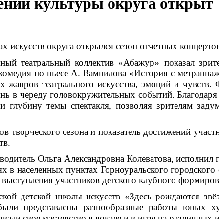
ений культуры округа открыт
 искусств округа открылся сезон отчетных концертов
дный театральный коллектив «Абажур» показал зрит
икомедия по пьесе А. Вампилова «История с метранпа
 жанров театрального искусства, эмоций и чувств. Ф
ь в череду головокружительных событий. Благодаря 
и глубину темы спектакля, позволяя зрителям заду
ов творческого сезона и показатель достижений уча
тв.
одитель Ольга Александровна Колеватова, исполнил п
х в населенных пунктах Горноуральского городского 
 выступления участников детского клубного формиро
ской детской школы искусств «Здесь рождаются зв
 были представлены разнообразные работы юных х
али свое мастерство в вокале и в игре на различных 