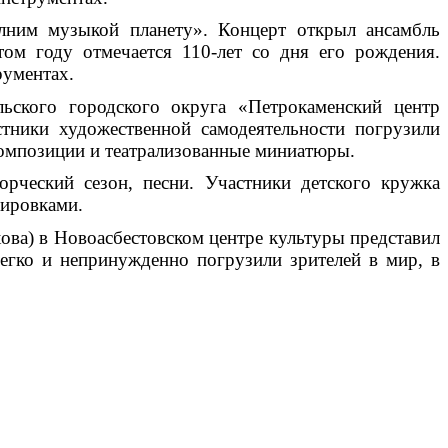
лним музыкой планету». Концерт открыл ансамбль
ом году отмечается 110-лет со дня его рождения.
рументах.
ьского городского округа «Петрокаменский центр
ники художественной самодеятельности погрузили
композиции и театрализованные миниатюры.
рческий сезон, песни. Участники детского кружка
нировками.
ва) в Новоасбестовском центре культуры представил
легко и непринужденно погрузили зрителей в мир, в