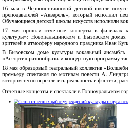
16 мая в Черноисточинской детской школе искус
преподавателей «Акварель», который исполнил пе
Обучающиеся детской школы искусств исполнили вок
17 мая прошли отчетные концерты в филиалах
культуры»: Новопаньшинском и Бызовском домах 
зрителей в атмосферу народного праздника Иван Куп
В Бызовском доме культуры вокальный ансамбль «
«Ассорти» разнообразили концертную программу тан
18 мая
образцовый театральный коллектив «Волшебн
премьеру спектакля по мотивам повести А. Линдгре
котором тесно переплелись реальность и фэнтези, ра
Отчетные концерты и спектакли в Горноуральском го