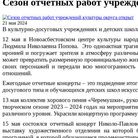
Сезон отчетных работ учрежд
21 мая 2024
В культурно-досуговых учреждениях и детских школах
12 мая в Новоасбестовском центре культуры наро
Людмила Николаевна Попова
. Это одноактная траг
иронией и погружает зрителя в атмосферу различных
может превратить размеренную провинциальную жизн
своих персонажей и передали всю многогранность 
отношений.
Ежегодные отчетные концерты – это подведение итог
досугового типа и обучающихся детских школ искусс
13 мая коллектив хорового пения «Черемушки», руков
творческом сезоне 2023 – 2024 годах на мероприятия
различного уровня. Украсили концертную программу
15 мая состоялся отчетный концерт Николо-Павлов
выставку художественного отделения на которой
программой, в которой обучающиеся продемонстриров