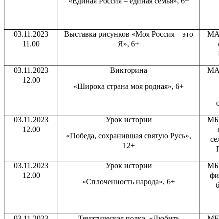
«Единая Россия – единая семья», 6+
03.11.2023
Выставка рисунков «Моя Россия – это
МА
11.00
Я», 6+
03.11.2023
Викторина
МА
12.00
«Широка страна моя родная», 6+
03.11.2023
Урок истории
МБ
12.00
«Победа, сохранившая святую Русь»,
се
12+
03.11.2023
Урок истории
МБ
12.00
фи
«Сплоченность народа», 6+
б
03.11.2023
Тематическая полка «Любить
МБ