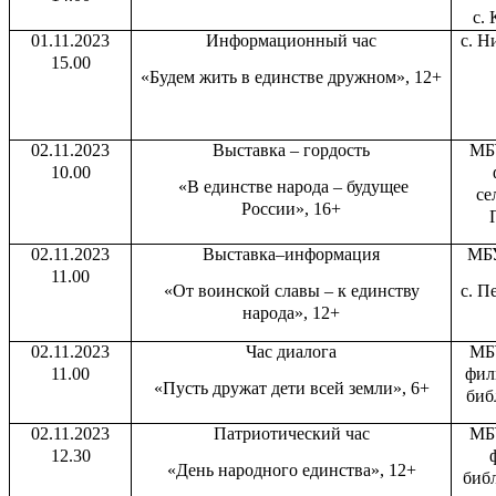
с. 
01.11.2023
Информационный час
с. Н
15.00
«Будем жить в единстве дружном», 12+
02.11.2023
Выставка – гордость
МБ
10.00
«В единстве народа – будущее
се
России», 16+
02.11.2023
Выставка–информация
МБУ
11.00
«От воинской славы – к единству
с. П
народа», 12+
02.11.2023
Час диалога
МБ
11.00
фил
«Пусть дружат дети всей земли», 6+
биб
02.11.2023
Патриотический час
МБ
12.30
«День народного единства», 12+
библ