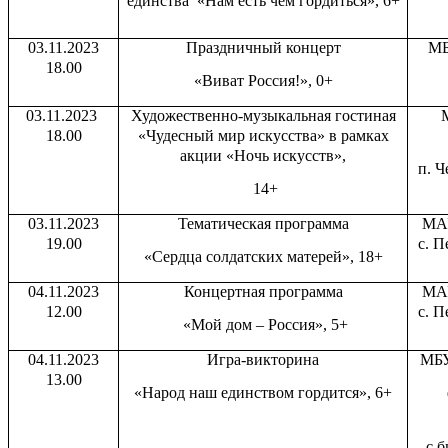
единства «Нам есть чем гордиться», 6+
03.11.2023
Праздничный концерт
МБ
18.00
«Виват Россия!», 0+
03.11.2023
Художественно-музыкальная гостиная
18.00
«Чудесный мир искусства» в рамках
акции «Ночь искусств»,
п. Ч
14+
03.11.2023
Тематическая программа
МАУ
19.00
с. П
«Сердца солдатских матерей», 18+
04.11.2023
Концертная программа
МАУ
12.00
с. П
«Мой дом – Россия», 5+
04.11.2023
Игра-викторина
МБУ
13.00
«Народ наш единством гордится», 6+
с 