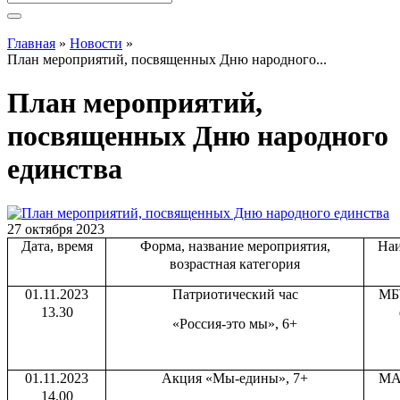
Вы здесь
Главная
»
Новости
»
План мероприятий, посвященных Дню народного...
План мероприятий,
посвященных Дню народного
единства
27 октября 2023
Дата, время
Форма, название мероприятия,
Наи
возрастная категория
01.11.2023
Патриотический час
МБ
13.30
«Россия-это мы», 6+
01.11.2023
Акция «Мы-едины», 7+
МА
14.00