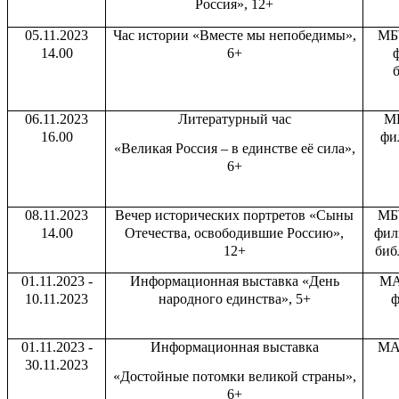
Россия», 12+
05.11.2023
Час истории «Вместе мы непобедимы»,
МБ
14.00
6+
ф
б
06.11.2023
Литературный час
МБ
16.00
фи
«Великая Россия – в единстве её сила»,
6+
08.11.2023
Вечер исторических портретов «Сыны
МБ
14.00
Отечества, освободившие Россию»,
фил
12+
биб
01.11.2023 -
Информационная выставка «День
МА
10.11.2023
народного единства», 5+
ф
01.11.2023 -
Информационная выставка
МА
30.11.2023
«Достойные потомки великой страны»,
6+