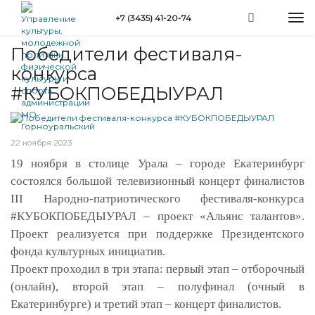
Перейти
Togg
+7 (3435) 41-20-74
к
Вы
navi
Главная
»
Новости
»
Победители фестиваля-конкурса #КУБОКПОБЕДЫУРАЛ
основному
здесь
содержанию
Победители фестиваля-
конкурса
#КУБОКПОБЕДЫУРАЛ
22 ноября 2023
19 ноября в столице Урала – городе Екатеринбург
состоялся большой телевизионный концерт финалистов
III
Народно-патриотического фестиваля-конкурса
#КУБОКПОБЕДЫУРАЛ – проект «Альянс талантов».
Проект реализуется при поддержке Президентского
фонда культурных инициатив.
Проект проходил в три этапа: первый этап – отборочный
(онлайн), второй этап – полуфинал (очный в
Екатеринбурге) и третий этап – концерт финалистов.