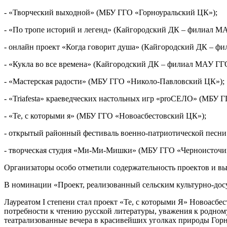
- «Творческий выходной» (МБУ ГГО «Горноуральский ЦК»);
- «По тропе историй и легенд» (Кайгородский ДК – филиал 
- онлайн проект «Когда говорит душа» (Кайгородский ДК – 
- «Кукла во все времена» (Кайгородский ДК – филиал МАУ Г
- «Мастерская радости» (МБУ ГГО «Николо-Павловский ЦК»);
- «Triafesta» краеведческих настольных игр «proСЕЛО» (МБУ
- «Те, с которыми я» (МБУ ГГО «Новоасбестовский ЦК»);
- открытый районный фестиваль военно-патриотической песн
- творческая студия «Ми-Ми-Мишки» (МБУ ГГО «Черноисточи
Организаторы особо отметили содержательность проектов и вы
В номинации «Проект, реализованный сельским культурно-дос
Лауреатом I степени стал проект «Те, с которыми Я» Новоасбе
потребности к чтению русской литературы, уважения к родному
театрализованные вечера в красивейших уголках природы Горн