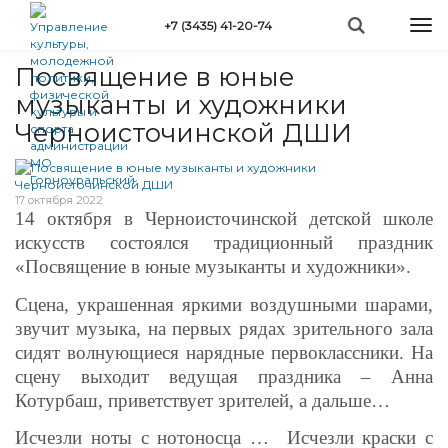
Перейти
Togg
+7 (3435) 41-20-74
к
Вы
navi
Главная
»
Новости
»
Посвящение в юные музыканты и художники...
основному
здесь
содержанию
Посвящение в юные
музыканты и художники
Черноисточинской ДШИ
17 октября 2022
14 октября в Черноисточинской детской школе
искусств состоялся традиционный праздник
«Посвящение в юные музыканты и художники».
Сцена, украшенная яркими воздушными шарами,
звучит музыка, на первых рядах зрительного зала
сидят волнующиеся нарядные первоклассники. На
сцену выходит ведущая праздника – Анна
Котурбаш, приветствует зрителей, а дальше…
Исчезли ноты с нотоносца … Исчезли краски с