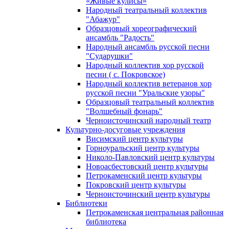
«Живые кулисы»
Народный театральный коллектив
"Абажур"
Образцовый хореографический
ансамбль "Радость"
Народный ансамбль русской песни
"Сударушки"
Народный коллектив хор русской
песни ( с. Покровское)
Народный коллектив ветеранов хор
русской песни "Уральские узоры"
Образцовый театральный коллектив
"Волшебный фонарь"
Черноисточинский народный театр
Культурно-досуговые учреждения
Висимский центр культуры
Горноуральский центр культуры
Николо-Павловский центр культуры
Новоасбестовский центр культуры
Петрокаменский центр культуры
Покровский центр культуры
Черноисточинский центр культуры
Библиотеки
Петрокаменская центральная районная
библиотека