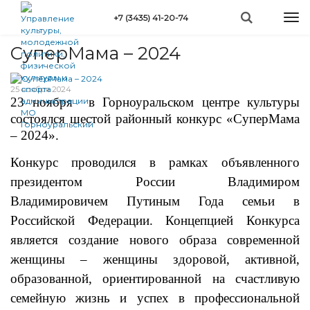
Перейти
Togg
+7 (3435) 41-20-74
к
Вы
navi
Главная
»
Новости
»
СуперМама – 2024
основному
здесь
содержанию
СуперМама – 2024
25 ноября 2024
23 ноября в Горноуральском центре культуры
состоялся шестой районный конкурс «СуперМама
– 2024».
Конкурс проводился в рамках объявленного
президентом России Владимиром
Владимировичем Путиным Года семьи в
Российской Федерации. Концепцией Конкурса
является создание нового образа современной
женщины – женщины здоровой, активной,
образованной, ориентированной на счастливую
семейную жизнь и успех в профессиональной