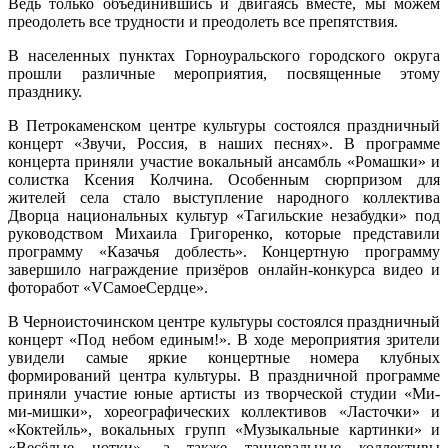
Ведь только объединившись и двигаясь вместе, мы можем
преодолеть все трудности и преодолеть все препятствия.
В населенных пунктах Горноуральского городского округа
прошли различные мероприятия, посвященные этому
празднику.
В Петрокаменском центре культуры состоялся праздничный
концерт «Звучи, Россия, в наших песнях». В программе
концерта приняли участие вокальный ансамбль «Ромашки» и
солистка Ксения Колчина. Особенным сюрпризом для
жителей села стало выступление народного коллектива
Дворца национальных культур «Тагильские незабудки» под
руководством Михаила Григоренко, которые представили
программу «Казачья доблесть». Концертную программу
завершило награждение призёров онлайн-конкурса видео и
фоторабот «VСамоеСердце».
В Черноисточинском центре культуры состоялся праздничный
концерт «Под небом единым!». В ходе мероприятия зрители
увидели самые яркие концертные номера клубных
формирований центра культуры. В праздничной программе
приняли участие юные артисты из творческой студии «Ми-
ми-мишки», хореографических коллективов «Ласточки» и
«Коктейль», вокальных групп «Музыкальные картинки» и
«Весёлые нотки», а также танцевальные коллективы