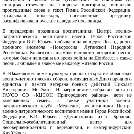
станциях отвечали на вопросы викторины, вставляли
пропущенные слова в текст Гимна Российской Федерации,
отгадывали кроссворд, посвящённый празднику,
расшифровывали русские народные пословицы.
В преддверии праздника воспитанники Центра военно-
патриотического воспитания имени Героя Российской
Федерации В.И. Юрьева побывали на концерте Легендарного
военного ансамбля «Новороссия» Луганской Народной
Республики. Коллектив ансамбля исполнил авторские песни,
которые были написаны во время войны на Донбассе, а также
песни, любимые и знакомые каждому жителю России.
В Южаковском доме культуры прошло открытие областных
военно-патриотических сборов, посвященных Дню народного
единства и памяти ветерана боевых действий Николая
Викторовича Мелёхина. На мероприятие собрались дети из
ГАУСО СО «КЦСОН Пригородного района», дети из
замещающих семей, а также участники военно-
патриотического клуба «Медведь», воспитанники Центра
военно-патриотического воспитания имени Героя Российской
Федерации В.И. Юрьева, «Десантники» из с. Бродово,
Социально-реабилитационный центр для
несовершеннолетних г. Берёзовский, и Екатеринбургский
Клуб Бокса.