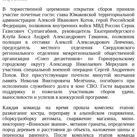
В торжественной церемонии открытия сборов приняли
участие почетные гости: глава Южаковской территориальной
администрации Алексей Иванович Котов, герой Российской
Федерации, полковник внутренних войск МВД России Серик
Газисович Султангабиев, руководитель Екатеринбургского
Клуба Бокса Андрей Александрович Гаманюк, полковник
полиции в отставке Алексей Александрович Левченко,
председатель местного отделения Свердловского
регионального отделения межрегиональной общественной
организации «Союз десантников» по Горноуральскому
городскому округу Александр Николаевич Меркушев и
участник специальной военной операции Сергей Андреевич
Попов. Все присутствующие почтили минутой молчания
память Николая Викторовича Мелёхина, погибшего при
исполнении служебного долга в зоне СВО. Гости выразили
поддержку и пожелали участникам сборов удачи,
выносливости и успехов в конкурсной программе.
Каждая команда на время прошла комплекс этапов:
разжигание костра, переправу в альпийском снаряжении,
сборку/разборку автомата, снаряжение магазина, мини-
викторину «Воинские звания», метание гранаты, определение
пород деревьев и расстояния до объекта, наложение шины и
переноска раненого. После комплекса этапов команда