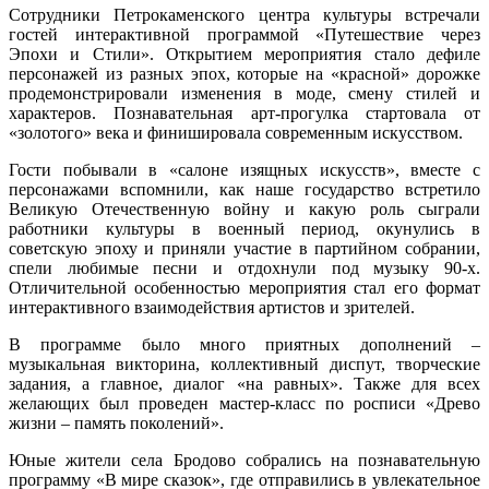
Сотрудники Петрокаменского центра культуры встречали
гостей интерактивной программой «Путешествие через
Эпохи и Стили». Открытием мероприятия стало дефиле
персонажей из разных эпох, которые на «красной» дорожке
продемонстрировали изменения в моде, смену стилей и
характеров. Познавательная арт-прогулка стартовала от
«золотого» века и финишировала современным искусством.
Гости побывали в «салоне изящных искусств», вместе с
персонажами вспомнили, как наше государство встретило
Великую Отечественную войну и какую роль сыграли
работники культуры в военный период, окунулись в
советскую эпоху и приняли участие в партийном собрании,
спели любимые песни и отдохнули под музыку 90-х.
Отличительной особенностью мероприятия стал его формат
интерактивного взаимодействия артистов и зрителей.
В программе было много приятных дополнений –
музыкальная викторина, коллективный диспут, творческие
задания, а главное, диалог «на равных». Также для всех
желающих был проведен мастер-класс по росписи «Древо
жизни – память поколений».
Юные жители села Бродово собрались на познавательную
программу «В мире сказок», где отправились в увлекательное