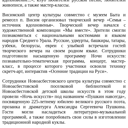
живописи, а также мастер-классы.
Висимский центр культуры совместно с музеем Быта и
ремесел п. Висим организовал творческий вечер «Семья –
источник вдохновенья». Творческий вечер начался с
художественной композиции «Мы вместе». Зрители смогли
познакомиться с национальными костюмами и языком
народов Среднего Урала. Русские, удмурты, башкиры, татары,
узбеки, белорусы, евреи с улыбкой встречали гостей
творческого вечера на своем родном языке. Сотрудники
подготовили насыщенную программу Ночи искусств:
познавательно-тематическая программа, концерт, мастер-
класс, в процессе которого участники освоили технику
скретч-арт, интерактив «Осенние традиции на Руси».
Сотрудники Новоасбестовского центра культуры совместно с
Новоасбестовской поселковой библиотекой и
Новоасбестовской детской школы искусств в этом году
провели «Ночь искусств» под названием «Пушкин навсегда»,
посвященную 225-летнему юбилею великого русского поэта,
прозаика и драматурга Александра Сергеевича Пушкина.
Гости могли насладиться литературно-музыкальной
программой, а также попробовать свои силы в изготовлении
традиционной народной куклы.