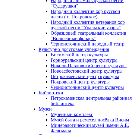
Народный ансамбль русской песни
"Сударушки"
Народный коллектив хор русской
песни ( с. Покровское)
Народный коллектив ветеранов хор
русской песни "Уральские узоры"
Образцовый театральный коллектив
"Волшебный фонарь"
Черноисточинский народный театр
Культурно-досуговые учреждения
Висимский центр культуры
Горноуральский центр культуры
Николо-Павловский центр культуры
Новоасбестовский центр культуры
Петрокаменский центр культуры
Покровский центр культуры
Черноисточинский центр культуры
Библиотеки
Петрокаменская центральная районная
библиотека
Музеи
Музейный комплекс
Музей быта и ремесел посёлка Висим
Минералогический музей имени А.Е.
Ферсмана