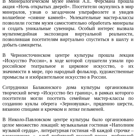
В Минералогическом музее имени А.Е. Ферсмана прошла
акция «Ночь открытых дверей». Посетители окунулись в мир
минералов, узнав о загадочном ультрафиолете и увидев
волшебное «сияние камней». Увлекательные мастер-классы
позволили гостям музея самостоятельно обработать минералы
и создать уникальные сувениры. Особый интерес вызвала
мультимедийная экспозиция виртуальной реальности,
позволившая посетителям виртуально спуститься в шахту и
добыть самоцветы.
В Черноисточинском центре культуры прошла лекция
«Искусство России», в ходе которой слушатели узнали про
российское театральное и цирковое искусство, о их
значимости в мире, про народный фольклор, художественные
промыслы и изобразительное искусство в России.
Сотрудники Балакинского дома культуры организовали
творческий вечер «Искусство без границ», в рамках которого
посетители могли посетить семейные мастер-классы по
созданию куклы оберега «Зерновушка», прядению шерсти,
вязанию спицами и крючком и лепке пельменей.
В Николо-Павловском центре культуры было организовано
целое множество локаций: музыкальная гостиная «Наполним
музыкой сердца», литературная гостиная «В каждой строчке –
вдохновение...», клуб любителей русской песни, любителей