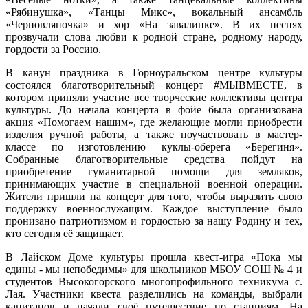
«Рябинушка», «Танцы Микс», вокальный ансамбль
«Черновляночка» и хор «На завалинке». В их песнях
прозвучали слова любви к родной стране, родному народу,
гордости за Россию.
В канун праздника в Горноуральском центре культуры
состоялся благотворительный концерт #МЫВМЕСТЕ, в
котором приняли участие все творческие коллективы центра
культуры. До начала концерта в фойе была организована
акция «Помогаем нашим», где желающие могли приобрести
изделия ручной работы, а также поучаствовать в мастер-
классе по изготовлению куклы-оберега «Берегиня».
Собранные благотворительные средства пойдут на
приобретение гуманитарной помощи для земляков,
принимающих участие в специальной военной операции.
Жители пришли на концерт для того, чтобы выразить свою
поддержку военнослужащим. Каждое выступление было
пронизано патриотизмом и гордостью за нашу Родину и тех,
кто сегодня её защищает.
В Лайском Доме культуры прошла квест-игра «Пока мы
едины - мы непобедимы» для школьников МБОУ СОШ № 4 и
студентов Высокогорского многопрофильного техникума с.
Лая. Участники квеста разделились на команды, выбрали
капитанов и начали своё путешествие по станциям. На