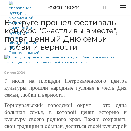
Перейти
Togg
+7 (3435) 41-20-74
к
Вы
navi
Главная
»
Новости
»
В округе прошел фестиваль-конкурс "Счастливы...
основному
здесь
содержанию
В округе прошел фестиваль-
конкурс "Счастливы вместе",
посвященный Дню семьи,
любви и верности
9 июля 2024
7 июля на площади Петрокаменского центра
культуры прошли народные гулянья в честь Дня
семьи, любви и верности.
Горноуральский городской округ - это одна
большая семья, в которой ценят историю и
культуру своего родного края. Важно сохранять
свои традиции и обычаи, делиться своей культурой