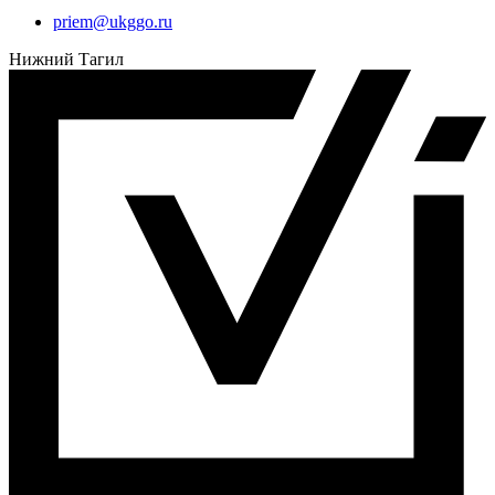
priem@ukggo.ru
Нижний Тагил