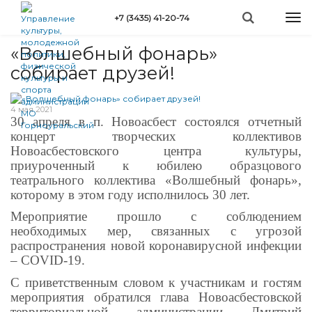
Перейти
Togg
+7 (3435) 41-20-74
к
Вы
navi
Главная
»
Новости
»
«Волшебный фонарь» собирает...
основному
здесь
содержанию
«Волшебный фонарь»
собирает друзей!
4 мая 2021
30 апреля в п. Новоасбест состоялся отчетный
концерт творческих коллективов
Новоасбестовского центра культуры,
приуроченный к юбилею образцового
театрального коллектива «Волшебный фонарь»,
которому в этом году исполнилось 30 лет.
Мероприятие прошло
c
соблюдением
необходимых мер, связанных с угрозой
распространения новой коронавирусной инфекции
–
COVID
-19.
С приветственным словом к участникам и гостям
мероприятия обратился глава Новоасбестовской
территориальной администрации Дмитрий