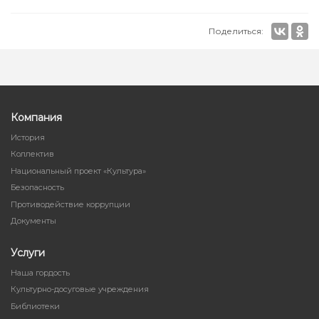
Поделиться:
Компания
История
Коллектив
Национальный проект «Культура»
Безопасность
Противодействие коррупции
Документы
Услуги
Наша гордость
Культурно-досуговые учреждения
Библиотеки