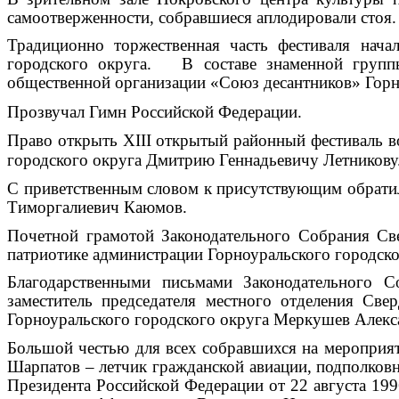
самоотверженности, собравшиеся аплодировали стоя.
Традиционно торжественная часть фестиваля
нача
городского округа. В составе знаменной группы
общественной организации «Союз десантников» Горн
Прозвучал Гимн Российской Федерации.
Право открыть XIII открытый районный фестиваль в
городского округа Дмитрию Геннадьевичу Летникову
С приветственным словом к присутствующим обратил
Тиморгалиевич Каюмов.
Почетной грамотой Законодательного Собрания Све
патриотике администрации Горноуральского городск
Благодарственными письмами Законодательного С
заместитель председателя местного отделения Св
Горноуральского городского округа Меркушев Алекс
Большой честью для всех собравшихся на мероприят
Шарпатов – летчик гражданской авиации, подполковн
Президента Российской Федерации от 22 августа 199