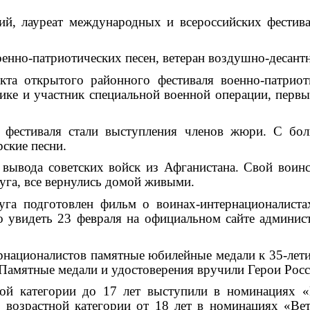
й, лауреат международных и всероссийских фестива
енно-патриотических песен, ветеран воздушно-десантн
кта открытого районного фестиваля военно-патрио
ике и участник специальной военной операции, перв
 фестиваля стали выступления членов жюри. С бо
ские песни.
 вывода советских войск из Афганистана. Свой воин
уга, все вернулись домой живыми.
га подготовлен фильм о воинах-интернационалиста
увидеть 23 февраля на официальном сайте админист
рнационалистов памятные юбилейные медали к 35-лети
 Памятные медали и удостоверения вручили Герои Рос
ой категории до 17 лет выступили в номинациях 
 возрастной категории от 18 лет в номинациях «В