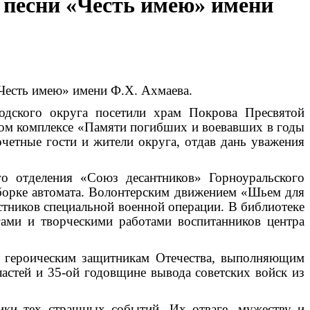
 песни «Честь имею» имени
«Честь имею» имени Ф.Х. Ахмаева.
родского округа
посетили храм Покрова Пресвятой
ом комплексе «Памяти погибших и воевавших в годы
четные гости и жители округа, отдав дань уважения
го отделения «Союз десантников» Горноуральского
борке автомата
. Волонтерским движением «Шьем для
тников специальной военной операции. В библиотеке
ами и творческими работами воспитанников центра
н героическим защитникам Отечества, выполняющим
астей и 35-ой годовщине вывода советских войск из
ики тех страшных событий. Их отваге, мужеству и