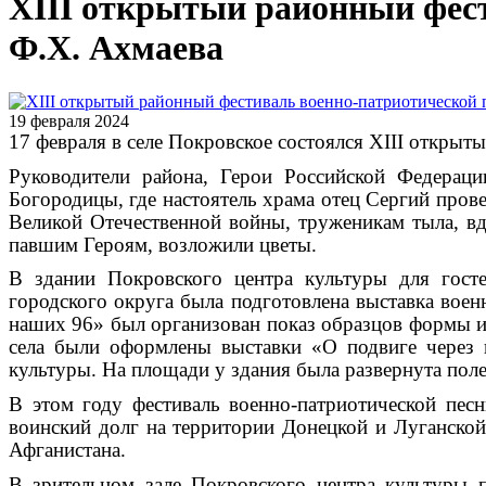
XIII открытый районный фест
Ф.Х. Ахмаева
19 февраля 2024
17 февраля в селе Покровское состоялся XIII откры
Руководители района, Герои Российской Федерац
Богородицы, где настоятель храма отец Сергий пров
Великой Отечественной войны, труженикам тыла, вд
павшим Героям, возложили цветы.
В здании Покровского центра культуры для госте
городского округа была подготовлена
выставка воен
наших 96» был организован показ образцов формы и
села были оформлены выставки «О подвиге через 
культуры. На площади у здания была развернута поле
В этом году фестиваль военно-патриотической пе
воинский долг на территории Донецкой и Луганской
Афганистана.
В зрительном зале Покровского центра культуры 