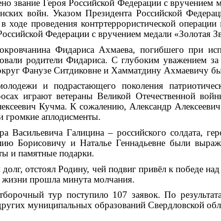
но звание Героя Российской Федерации с вручением м
енских войн. Указом Президента Российской Федера
в ходе проведения контртеррористической операции 
Российской Федерации с вручением медали «Золотая Зв
покровчанина Фидариса Ахмаева, погибшего при исп
овали родители Фидариса. С глубоким уважением за 
 округ Фанузе Ситдиковне и Хамматдину Ахмаевичу бы
олодежи и подрастающего поколения патриотическ
осах играют ветераны Великой Отечественной вой
ксеевич Кучма. К сожалению, Александр Алексеевич 
ли громкие аплодисменты.
а Васильевича Галицина – российского солдата, ге
лию Борисовичу и Наталье Геннадьевне были выраж
ты и памятные подарки.
 долг, отстоял Родину, чей подвиг привёл к победе над
й жизни прошла минута молчания.
отборочный тур поступило 107 заявок. По результа
 других муниципальных образований Свердловской обл