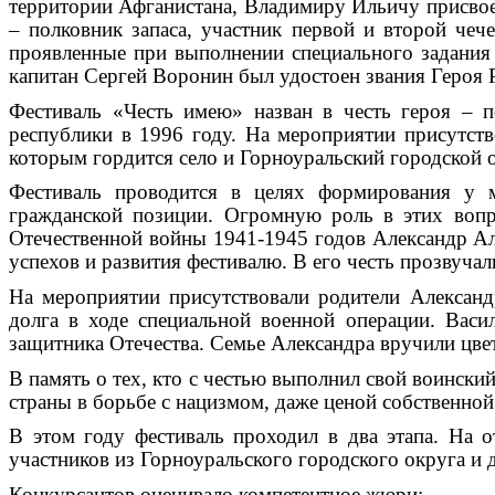
территории Афганистана, Владимиру Ильичу присвое
– полковник запаса, участник первой и второй чеч
проявленные при выполнении специального задания 
капитан Сергей Воронин был удостоен звания Героя 
Фестиваль «Честь имею» назван в честь героя – 
республики в 1996 году. На мероприятии присутств
которым гордится село и Горноуральский городской
Фестиваль проводится в целях формирования у м
гражданской позиции. Огромную роль в этих вопр
Отечественной войны 1941-1945 годов Александр Але
успехов и развития фестивалю. В его честь прозвуча
На мероприятии присутствовали родители Александр
долга в ходе специальной военной операции. Васи
защитника Отечества. Семье Александра вручили цве
В память о тех, кто с честью выполнил свой воинский
страны в борьбе с нацизмом, даже ценой собственно
В этом году фестиваль проходил в два этапа. На 
участников из Горноуральского городского округа и
Конкурсантов оценивало компетентное жюри: