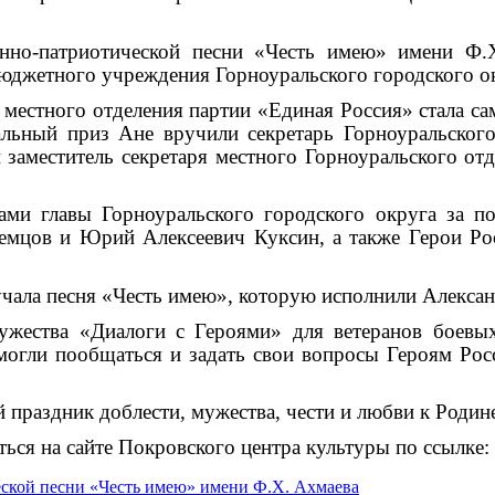
енно-патриотической песни «Честь имею» имени Ф.
юджетного учреждения Горноуральского городского о
местного отделения партии «Единая Россия» стала са
льный приз Ане вручили секретарь Горноуральского 
 заместитель секретаря местного Горноуральского от
ами главы Горноуральского городского округа за п
мцов и Юрий Алексеевич Куксин, а также Герои Р
чала песня «Честь имею», которую исполнили Алексан
жества «Диалоги с Героями» для ветеранов боевых
 смогли пообщаться и задать свои вопросы Героям Р
 праздник доблести, мужества, чести и любви к Родин
ься на сайте Покровского центра культуры по ссылке: