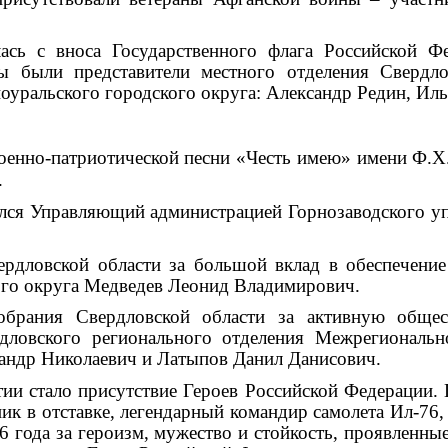
лась с вноса Государственного флага Российской Ф
 были представители местного отделения Свердло
оуральского городского округа:
Александр Редин, Иль
оенно-патриотической песни «Честь имею» имени Ф.Х.
.
ся Управляющий администрацией Горнозаводского уп
рдловской области за большой вклад в обеспечение
ого округа Медведев Леонид Владимирович.
обрания Свердловской области за активную общес
ердловского регионального отделения Межрегиональ
андр Николаевич и Латыпов Данил Данисович.
ии стало присутствие Героев Российской Федерации. 
ик в отставке, легендарный командир самолета Ил-76,
6 года за героизм, мужество и стойкость, проявлен