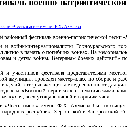
иваль военно-патриотической
тый районный фестиваль военно-патриотической песни 
ии и войны-интернационалисты Горноуральского го
ел литию в память о погибших воинах.
На мемориальн
овам и детям войны. Ветеранам боевых действий» по
й и участников фестиваля представителями местно
ной амуниции, проведен мастер-класс по сборке и раз
 изделий, которые женщины ежедневно шьют для учас
годы» и «Военный вернисаж» с тематическими книг
вая кухня, всех угощали кашей и горячим чаем.
сни «Честь имею» имени Ф.Х. Ахмаева был посвяще
 народных республик, Херсонской и Запорожской обл
присутствовали ветераны Афганской войны – участн