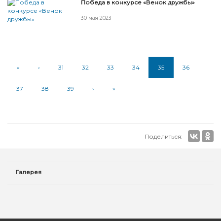
Победа в конкурсе «Венок дружбы»
30 мая 2023
«
‹
31
32
33
34
35
36
37
38
39
›
»
Поделиться:
Галерея