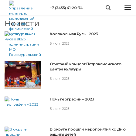
Перейти
Togg
+7 (3435) 41-20-74
к
Вы
navi
Главная
»
Новости
основному
здесь
содержанию
Новости
Колокольная Русь – 2023
6 июня 2023
Отчетный концерт Петрокаменского
центра культуры
6 июня 2023
Ночь географии – 2023
5 июня 2023
В округе прошли мероприятия ко Дню
защиты детей