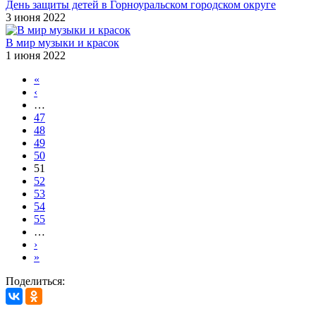
День защиты детей в Горноуральском городском округе
3 июня 2022
В мир музыки и красок
1 июня 2022
«
‹
…
47
48
49
50
51
52
53
54
55
…
›
»
Поделиться: