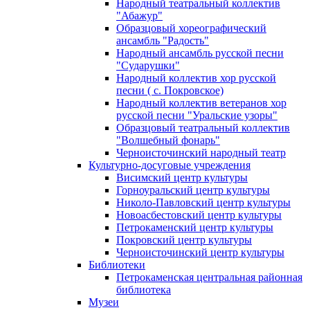
Народный театральный коллектив
"Абажур"
Образцовый хореографический
ансамбль "Радость"
Народный ансамбль русской песни
"Сударушки"
Народный коллектив хор русской
песни ( с. Покровское)
Народный коллектив ветеранов хор
русской песни "Уральские узоры"
Образцовый театральный коллектив
"Волшебный фонарь"
Черноисточинский народный театр
Культурно-досуговые учреждения
Висимский центр культуры
Горноуральский центр культуры
Николо-Павловский центр культуры
Новоасбестовский центр культуры
Петрокаменский центр культуры
Покровский центр культуры
Черноисточинский центр культуры
Библиотеки
Петрокаменская центральная районная
библиотека
Музеи