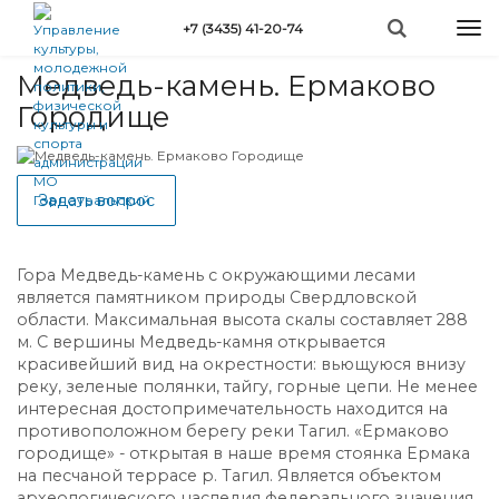
Перейти
Togg
+7 (3435) 41-20-74
к
Вы
navi
Главная
»
Проекты
»
Туризм
»
Медведь-камень. Ермаково Городище
основному
здесь
содержанию
Медведь-камень. Ермаково
Городище
Задать вопрос
Гора Медведь-камень с окружающими лесами
является памятником природы Свердловской
области. Максимальная высота скалы составляет 288
м. С вершины Медведь-камня открывается
красивейший вид на окрестности: вьющуюся внизу
реку, зеленые полянки, тайгу, горные цепи. Не менее
интересная достопримечательность находится на
противоположном берегу реки Тагил. «Ермаково
городище» - открытая в наше время стоянка Ермака
на песчаной террасе р. Тагил. Является объектом
археологического наследия федерального значения.