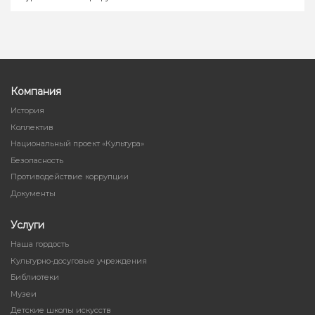
Компания
История
Коллектив
Национальный проект «Культура»
Безопасность
Противодействие коррупции
Документы
Услуги
Наша гордость
Культурно-досуговые учреждения
Библиотеки
Музеи
Детские школы искусств