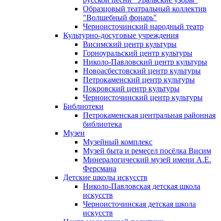
Образцовый театральный коллектив
"Волшебный фонарь"
Черноисточинский народный театр
Культурно-досуговые учреждения
Висимский центр культуры
Горноуральский центр культуры
Николо-Павловский центр культуры
Новоасбестовский центр культуры
Петрокаменский центр культуры
Покровский центр культуры
Черноисточинский центр культуры
Библиотеки
Петрокаменская центральная районная
библиотека
Музеи
Музейный комплекс
Музей быта и ремесел посёлка Висим
Минералогический музей имени А.Е.
Ферсмана
Детские школы искусств
Николо-Павловская детская школа
искусств
Черноисточинская детская школа
искусств