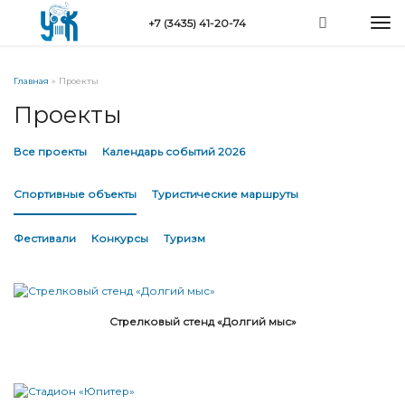
Перейти
Togg
+7 (3435) 41-20-74
к
navi
основному
содержанию
Вы
Главная
»
Проекты
здесь
Проекты
Все проекты
Календарь событий 2026
Спортивные объекты
Туристические маршруты
Фестивали
Конкурсы
Туризм
Стрелковый стенд «Долгий мыс»